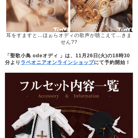
耳をすますと…ほぉらオディの歌声が聴こえて…きま
せん??
「聖歌小鳥 odeオディ 」は、11月26日(火)の18時30
分より
ラペオニアオンラインショップ
にて予約開始！