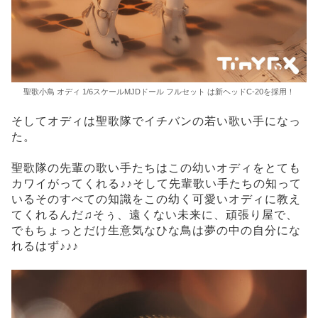
聖歌小鳥 オディ 1/6スケールMJDドール フルセット は新ヘッドC-20を採用！
そしてオディは聖歌隊でイチバンの若い歌い手になっ
た。
聖歌隊の先輩の歌い手たちはこの幼いオディをとても
カワイがってくれる♪♪そして先輩歌い手たちの知って
いるそのすべての知識をこの幼く可愛いオディに教え
てくれるんだ♫そぅ、遠くない未来に、頑張り屋で、
でもちょっとだけ生意気なひな鳥は夢の中の自分にな
れるはず♪♪♪