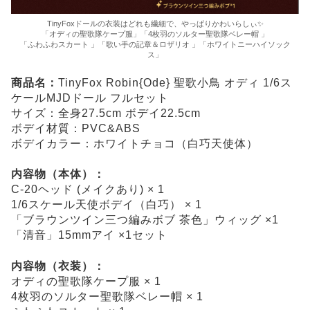
TinyFoxドールの衣装はどれも繊細で、やっぱりかわいらしぃ✨
「オディの聖歌隊ケープ服」「4枚羽のソルター聖歌隊ベレー帽 」
「ふわふわスカート 」「歌い手の記章＆ロザリオ 」「ホワイトニーハイソック
ス」
商品名：
TinyFox Robin{Ode} 聖歌小鳥 オディ 1/6ス
ケールMJDドール フルセット
サイズ：全身27.5cm ボデイ22.5cm
ボデイ材質：PVC&ABS
ボデイカラー：ホワイトチョコ（白巧天使体）
内容物（本体）：
C-20ヘッド (メイクあり) × 1
1/6スケール天使ボデイ（白巧） × 1
「ブラウンツイン三つ編みボブ 茶色」ウィッグ ×1
「清音」15mmアイ ×1セット
内容物（衣装）：
オディの聖歌隊ケープ服 × 1
4枚羽のソルター聖歌隊ベレー帽 × 1