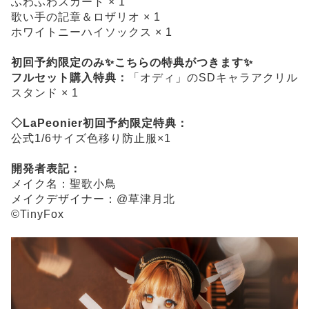
ふわふわスカート × 1
歌い手の記章＆ロザリオ × 1
ホワイトニーハイソックス × 1
初回予約限定のみ✨こちらの特典がつきます✨
フルセット購入特典：
「オディ」のSDキャラアクリル
スタンド × 1
◇LaPeonier初回予約限定特典：
公式1/6サイズ色移り防止服×1
開発者表記：
メイク名：聖歌小鳥
メイクデザイナー：@草津月北
©TinyFox