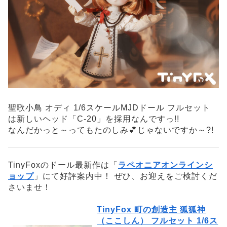
聖歌小鳥 オディ 1/6スケールMJDドール フルセット
は新しいヘッド「C-20」を採用なんですっ!!
なんだかっと～ってもたのしみ💕じゃないですか～?!
TinyFoxのドール最新作は「
ラペオニアオンラインシ
ョップ
」にて好評案内中！ ぜひ、お迎えをご検討くだ
さいませ！
TinyFox 町の創造主 狐狐神
（ここしん） フルセット 1/6ス