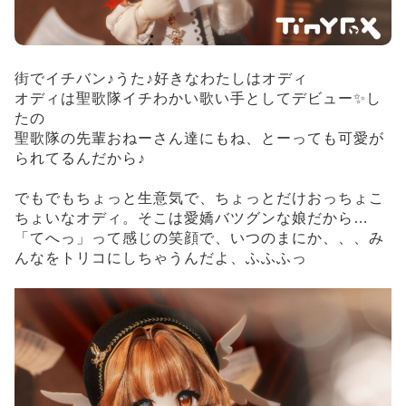
街でイチバン♪うた♪好きなわたしはオディ
オディは聖歌隊イチわかい歌い手としてデビュー✨し
たの
聖歌隊の先輩おねーさん達にもね、とーっても可愛が
られてるんだから♪
でもでもちょっと生意気で、ちょっとだけおっちょこ
ちょいなオディ。そこは愛嬌バツグンな娘だから…
「てへっ」って感じの笑顔で、いつのまにか、、、み
んなをトリコにしちゃうんだよ、ふふふっ