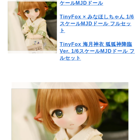
ケールMJDドール
TinyFox × みなほしちゃん 1/6
スケールMJDドール フルセッ
ト
TinyFox 海月神衣 狐狐神降臨
Ver. 1/6スケールMJDドール フ
ルセット