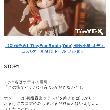
【新作予約】TinyFox Robin{Ode} 聖歌小鳥 オディ
1/6スケールMJDドール フルセット
STORY
♪その名はオディの雛鳥♪
「この街でイチバン♪音楽♪が好きなわたし」
ホントーは”初級音楽クラス♪”を終えたばっかり
おまけにスコア読みもまだまだ熟練とはいえない…
（んだけどね～）