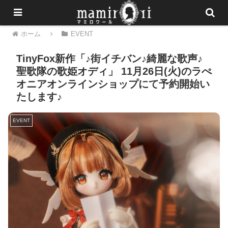
ホーム
EVENT
TinyFox新作「♪街イチバン♪綺麗な歌声♪
聖歌隊の歌姫オディ」 11月26日(火)のラぺ
オニアオンラインショップにて予約開始い
たします♪
EVENT