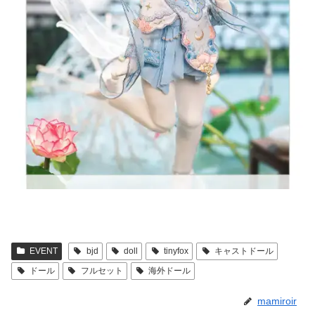
EVENT
bjd
doll
tinyfox
キャストドール
ドール
フルセット
海外ドール
mamiroir