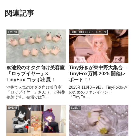
関連記事
EVENT
DOLL·GOODS/ドールグッズ
🎀池袋のオタク向け美容室
Tiny好きが東中野大集合 –
「ロップイヤー」×
TinyFox万博 2025 開催レ
TinyFox コラボ出展！
ポート！!
池袋で人気のオタク向け美容室
2025年11月8～9日、TinyFox好き
「ロップイヤー」さん（）が特別
のためのファンイベント
参加です。会場ではTi...
「TinyFo...
EVENT
EVENT