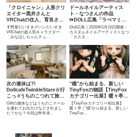
「クロイニャン」人形クリ
ドールネイルアーティス
エイター黒井さんと
ト・なつさんの作品
VRChatの住人、育良さん
I♥DOLL広島「ラぺマミブ
による待望の「みなほしち
ース」ブースで販売❣
🥬野菜だいすき🥖パンだいすき
iDoll広島｜2026年5月10日開催：
ゃん」ドール☆実物レビュ
VRChatの超人気キャラクター
カスタムネイルアーティストなつ
「みなほしちゃんチュ...
「カスタ...
ー
EVENT
EVENT
次の連休は?!
“瞳”から始まる、新しい
DollcafeTwinkleStars☆行
TinyFoxの物語【TinyFox
こっ #うちのこつれて旅に
カテゴリー出展】暖々亭
でよ
♥️TinyFox🦊向けキラキラ
GWの連休などはうちのこドール
【TinyFoxカテゴリー初出展】
「アイ」iDoll初出展です❣
を連れてお出かけなどされまし
暖々亭｜“瞳”から始まる、新しい
た？かな？今回は昨年末...
TinyFox...