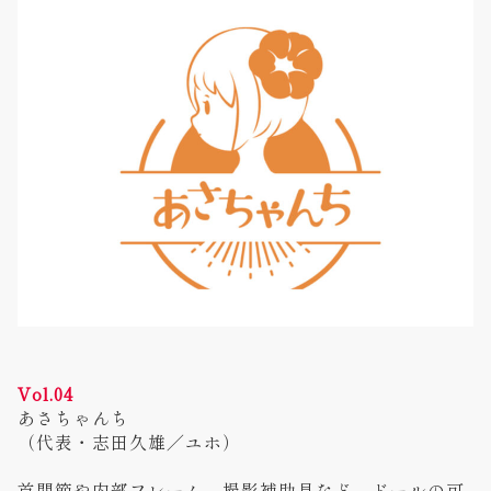
Vol.04
あさちゃんち
（代表・志田久雄／ユホ）
首関節や内部フレーム、撮影補助具など、ドールの可