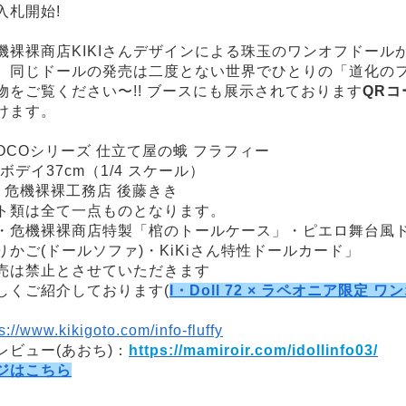
入札開始!
裸裸商店KIKIさんデザインによる珠玉のワンオフドールがつい
 同じドールの発売は二度とない世界でひとりの「道化の
をご覧ください〜!! ブースにも展示されております
QRコ
けます。
MACOCOシリーズ 仕立て屋の蛾 フラフィー
 ボデイ37cm（1/4 スケール）
：危機裸裸工務店 後藤きき
ト類は全て一点ものとなります。
・危機裸裸商店特製「棺のトールケース」・ピエロ舞台風
かご(ドールソファ)・KiKiさん特性ドールカード」
売は禁止とさせていただきます
しくご紹介しております(
I・Doll 72 × ラペオニア限定 
s://www.kikigoto.com/info-fluffy
ビュー(あおち)：
https://mamiroir.com/idollinfo03/
ジはこちら