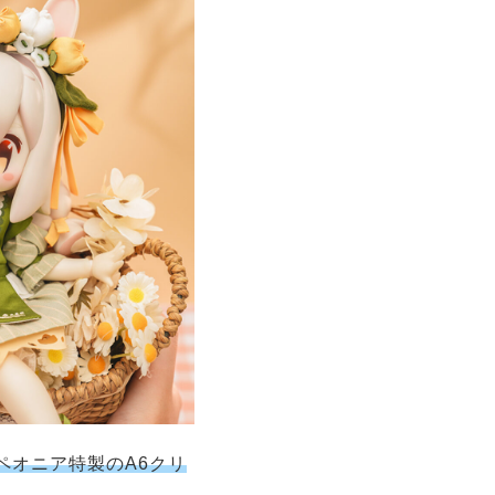
ペオニア特製のA6クリ