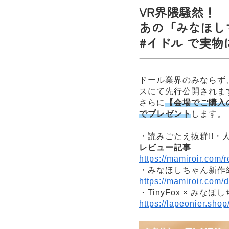
VR界隈騒然！
あの「みなほしち
#イドル で実物
ドール業界のみならず
スにて先行公開されま
さらに
【
会場でご購入
でプレゼント
します。
・読みごたえ抜群!!・
レビュー記事
https://mamiroir.com/
・みなほしちゃん新作
https://mamiroir.com/
・TinyFox × みな
https://lapeonier.sh