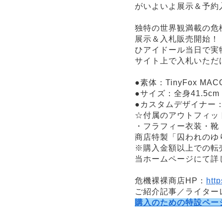
がいよいよ展示＆予約
独特の世界観満載の危機
展示＆入札販売開始！
ひアイドール当日で実物
サイト上で入札いただ
●素体：TinyFox 
●サイズ：全身41.5cm
●カスタムデザイナー
☆付属のアウトフィッ
・フラフィー衣装・靴
商店特製「囚われのゆり
※購入金額以上での転
当ホームページにて詳
危機裸裸商店HP：
http
ご紹介記事／ライターレ
購入のための特設ペー