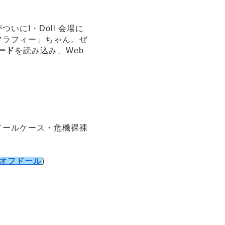
にI・Doll 会場に
フラフィー」ちゃん。ぜ
ード
を読み込み、Web
ドールケース・危機裸裸
ワンオフドール
)