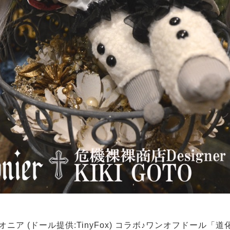
オニア (ドール提供:TinyFox) コラボ♪ワンオフドール