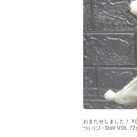
おまたせしました！ X(
ついにI・Doll VO