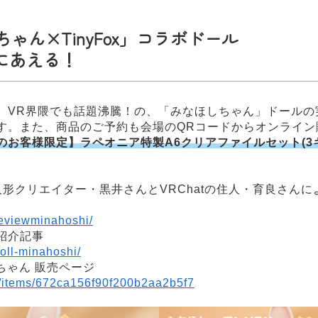
ゃん×TinyFox」コラボドール
にあえる！
、VR界隈でも話題沸騰！の、「みなほしちゃん」ドールの
す。また、商品のご予約も会場のQRコードからオンライン
のお客様限定】ラペオニア特製A6クリアファイルセット(3
人形クリエイター・黒井さんとVRChatの住人・育良さんに
reviewminahoshi/
紹介記事
doll-minahoshi/
ほしちゃん 販売ページ
op/items/672ca156f90f200b2aa2b5f7