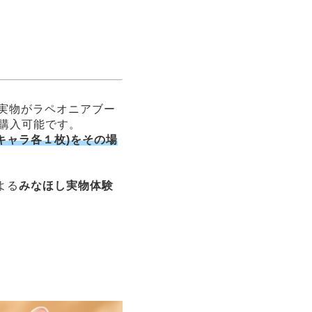
実物がラペオニアブー
購入可能です。
キャラ各１枚)をその場
よる
みなほし実物体験