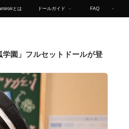
amiroirとは
ドールガイド
FAQ
「狐狐学園」フルセットドールが登