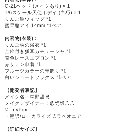
C-21ヘッド (メイクあり) × 1
1/6スケール天使ボデイ (白巧) × 1
りんご飴ウィッグ *1
蜜果酪アイ 14mm *1ペア
内容物(衣装)：
りんご柄の浴衣 *1
金鈴付き狐耳カチューシャ *1
杏色レースエプロン *1
赤サテン巾着 *1
フルーツカラーの帯飾り *1
白いショートソックス *1ペア
【開発者表記】
メイク名：苹野甜息
メイクデザイナー：@饲饭爪爪
©TinyFox
・翻訳/ローカライズ ©ラペオニア
【詳細サイズ】