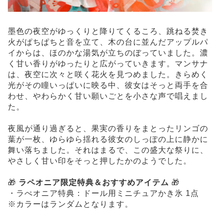
墨色の夜空がゆっくりと降りてくるころ、跳ねる焚き
火がぱちぱちと音を立て、木の台に並んだアップルパ
イからは、ほのかな湯気が立ちのぼっていました。濃
く甘い香りがゆったりと広がっていきます。マンサナ
は、夜空に次々と咲く花火を見つめました。きらめく
光がその瞳いっぱいに映る中、彼女はそっと両手を合
わせ、やわらかく甘い願いごとを小さな声で唱えまし
た。
夜風が通り過ぎると、果実の香りをまとったリンゴの
葉が一枚、ゆらゆら揺れる彼女のしっぽの上に静かに
舞い落ちました。それはまるで、この盛大な祭りに、
やさしく甘い印をそっと押したかのようでした。
🎁
ラペオニア限定特典＆おすすめアイテム
🎁
・ラぺオニア特典：ドール用ミニチュアかき氷 1点
※カラーはランダムとなります。