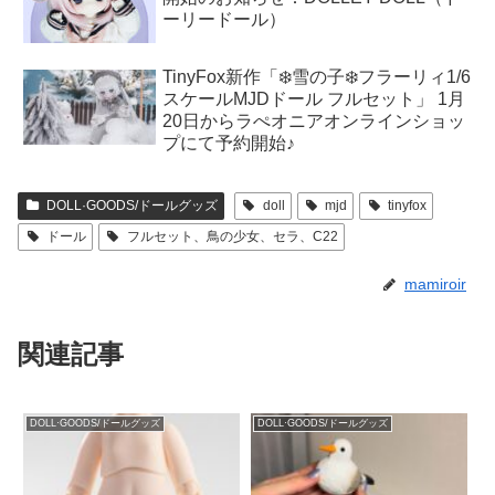
ーリードール）
TinyFox新作「❄️雪の子❄️フラーリィ1/6
スケールMJDドール フルセット」 1月
20日からラぺオニアオンラインショッ
プにて予約開始♪
DOLL·GOODS/ドールグッズ
doll
mjd
tinyfox
ドール
フルセット、鳥の少女、セラ、C22
mamiroir
関連記事
DOLL·GOODS/ドールグッズ
DOLL·GOODS/ドールグッズ