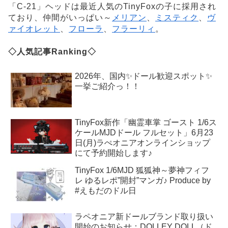
「C-21」ヘッドは最近人気のTinyFoxの子に採用され
ており、仲間がいっぱい～
メリアン
、
ミスティク
、
ヴ
ァイオレット
、
フローラ
、
フラーリィ
。
◇人気記事Ranking◇
2026年、国内✨ドール歓迎スポット✨
一挙ご紹介っ！！
TinyFox新作「幽霊車掌 ゴースト 1/6ス
ケールMJDドール フルセット」6月23
日(月)ラぺオニアオンラインショップ
にて予約開始します♪
TinyFox 1/6MJD 狐狐神～夢神フィフ
レ ゆるレポ”開封”マンガ♪ Produce by
#えもだのドル日
ラペオニア新ドールブランド取り扱い
開始のお知らせ：DOLLEY DOLL（ド