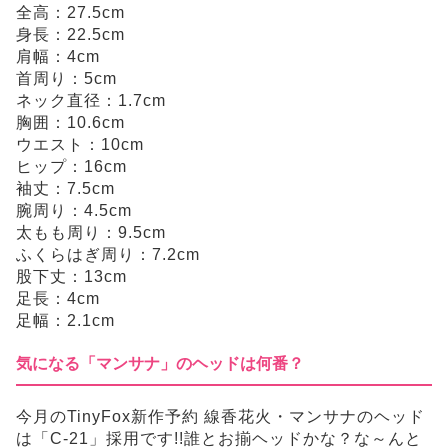
全高：27.5cm
身長：22.5cm
肩幅：4cm
首周り：5cm
ネック直径：1.7cm
胸囲：10.6cm
ウエスト：10cm
ヒップ：16cm
袖丈：7.5cm
腕周り：4.5cm
太もも周り：9.5cm
ふくらはぎ周り：7.2cm
股下丈：13cm
足長：4cm
足幅：2.1cm
気になる「マンサナ」のヘッドは何番？
今月のTinyFox新作予約 線香花火・マンサナのヘッド
は「C-21」採用です!!誰とお揃ヘッドかな？な～んと