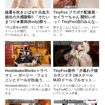
猛暑を吹きとばせ!! 出血大
TinyFox フラポテ配達員・
放出の大感謝祭!! 「そたい
セイラーちゃん 開封レポ
まつり★素体(Body)祭り
っ！ TinyFox沼のみんな集
2025」本日開催!!!
まれ～っ！！
7月は夏休み期間、そして数々の
皆さまこんにちは ( ⸝⸝ᵕᴗᵕ⸝⸝ )ラペ
イベントの連打、、、ドールオー
オニア・Webライターの「あお
ナーのみなさまに、な...
ち」で...
DOLL·GOODS/ドールグッズ
DOLL·GOODS/ドールグッズ
HoshibakoWorks × ラペ
TinyFox新作「夕暮れ子猫
マミ ― ガーリー・フェミ
カサンドラ 1/6スケール
ニンとドールが出会う、幻
MJDドール フルセット」
想的なコラボレーション
12月27日(金)のラぺオニア
HoshibakoWorks × ラペオニア＆
クリスマスの後にひっそ～りと
オンラインショップにて予
マミロワールがこの年末にお届け
TinyFox町にいつの間にかすみつ
する...
いていたネコ夕暮...
約開始いたします♪
DOLL·GOODS/ドールグッズ
DOLL·GOODS/ドールグッズ