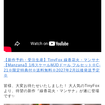
【新作予約・受注生産】TinyFox 線香花火・マンサナ
【Manzana】1/6スケールMJDドール フルセット※C-
21※限定特典付※送料無料※2027年2月以後発送予定
※
皆様、大変お待たせいたしました！ 大人気のTinyFox
より、待望の新作『線香花火・マンサナ』が遂に登場
です✨