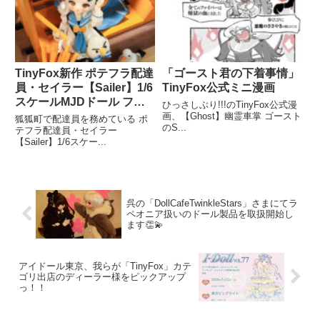
TinyFox新作 ポテフラ配達
「ゴースト君の下着事情」
員・セイラー【Sailer】1/6
TinyFox公式ミニ漫画
スケールMJDドール フル
ひっさしぶり!!!のTinyFox公式漫
セット 12月12日(月)ラぺオ
画、【Ghost】幽霊車掌 ゴースト
狐狐町で配達員を務めている ポ
のS...
ニアオンラインショップで
テフラ配達員・セイラー
【Sailer】1/6スケー...
予約開始♪
呉の「DollCafeTwinkleStars」さまにてラ
ペオニア扱いのドール製品を取扱開始し
ます👏💫
アイドール東京、我らが「TinyFox」カテ
ゴリ出店のディーラー様をピックアップ
っ！！