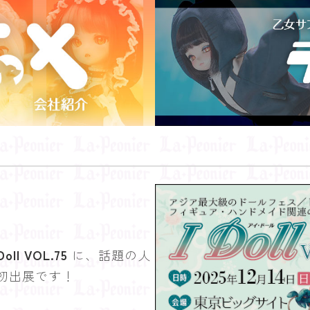
Doll VOL.75
に、話題の人
初出展です！