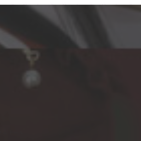
カスタムドール、