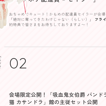
おちゃめでキュート！かもめの配達員セイラーが会場
「絶対に奪ってきたわけじゃない（らしい）」
フラ
約特典で皆さまをお待ちしておりますよ〜！
02
bits
会場限定公開！「吸血鬼女伯爵 パンド
猫 カサンドラ」館の主従セット公開