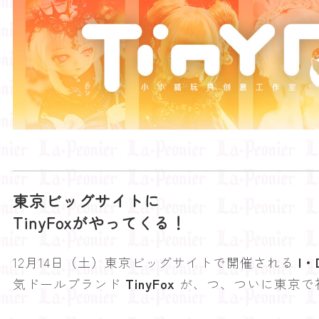
東京ビッグサイトに
TinyFoxがやってくる！
12月14日（土）東京ビッグサイトで開催される
I・
気ドールブランド
TinyFox
が、つ、ついに東京で