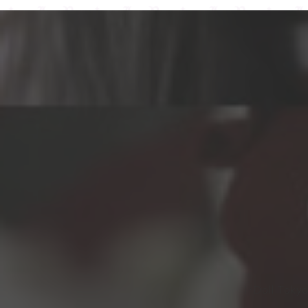
I･Doll 