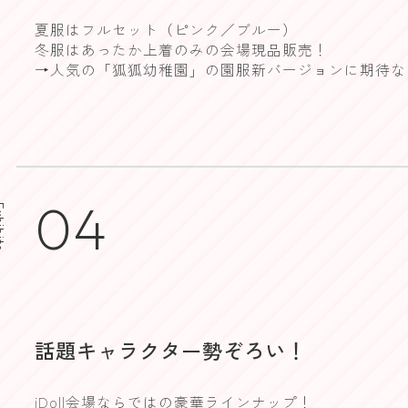
夏服はフルセット（ピンク／ブルー）
冬服はあったか上着のみの会場現品販売！
→人気の「狐狐幼稚園」の園服新バージョンに期待な
04
bits
話題キャラクター勢ぞろい！
iDoll会場ならではの豪華ラインナップ！