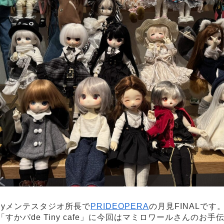
nyメンテスタジオ所長で
PRIDEOPERA
の月見FINALです。
すかパde Tiny cafe」に今回はマミロワールさんのお