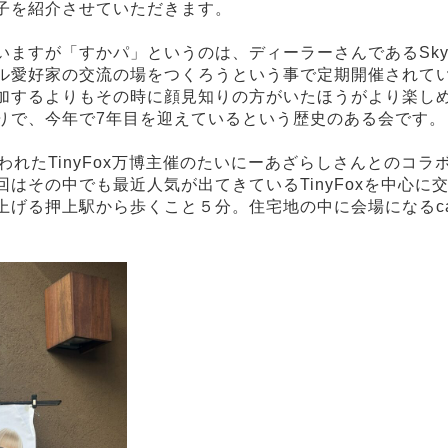
子を紹介させていただきます。
ますが「すかパ」というのは、ディーラーさんであるSky 
ル愛好家の交流の場をつくろうという事で定期開催されて
加するよりもその時に顔見知りの方がいたほうがより楽し
りで、今年で7年目を迎えているという歴史のある会です。
われたTinyFox万博主催のたいにーあざらしさんとのコ
はその中でも最近人気が出てきているTinyFoxを中心に
げる押上駅から歩くこと５分。住宅地の中に会場になるcaf