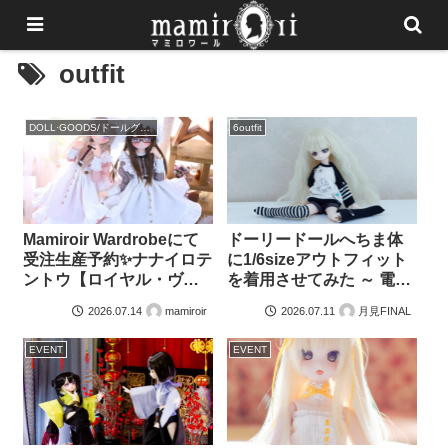
outfit
DOLL·GOODS/ドールグッズ
6outfit
Mamiroir Wardrobeにて
ドーリードールへちま体
受注生産予約✨ナナイロテ
に1/6sizeアウトフィット
ントウ【ロイヤル・ヴィ
を着用させてみた ～ 電球
クトリアンメイド】
カフェ編 ～
mamiroir
月見FINAL
2026.07.14
2026.07.11
【Victorian Maid Dress
】
EVENT
EVENT