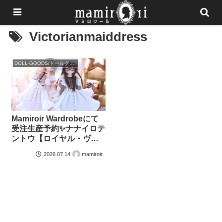
Victorianmaiddress
DOLL·GOODS/ドールグッズ
Mamiroir Wardrobeにて
受注生産予約✨ナナイロテ
ントウ【ロイヤル・ヴィ
クトリアンメイド】
mamiroir
2026.07.14
【Victorian Maid Dress
】