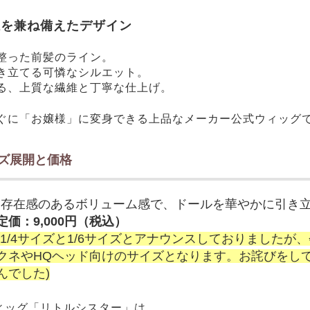
感を兼ね備えたデザイン
整った前髪のライン。
き立てる可憐なシルエット。
る、上質な繊維と丁寧な仕上げ。
ぐに「お嬢様」に変身できる上品なメーカー公式ウィッグ
イズ展開と価格
：存在感のあるボリューム感で、ドールを華やかに引き
価：9,
0
00円（税込）
1/4サイズと1/6サイズとアナウンスしておりましたが、
クネやHQヘッド向けのサイズとなります。お詫びをし
んでした)
作ウィッグ「リトルシスター」は、