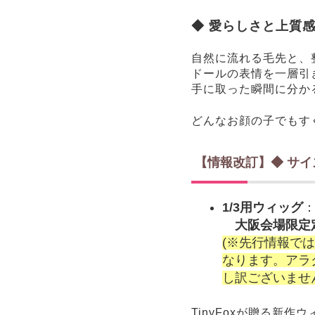
◆ 愛らしさと上質
自然に流れる毛先と、
ドールの表情を一層引
手に取った瞬間に分か
どんなお顔の子でもす
【情報改訂】◆ サ
1/3用ウィッグ
大阪会場限定定
(※先行情報では
なります。アラ
し訳ございませ
TinyFoxが贈る新