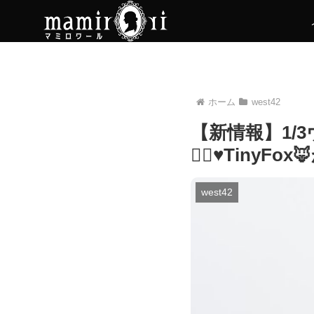
ホーム
west42
【新情報】1
💇‍♀️♥️Ti
west42