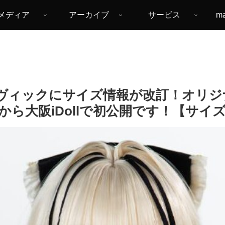
メディア
アーカイブ
サービス
m
/3ヴィックにサイズ情報が改訂！オリ
nyFox🦊から大阪iDollで初公開です！【サ