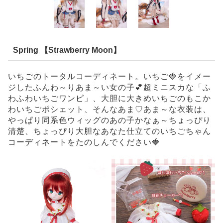
Spring 【Strawberry Moon】
いちごのトータルコーディネート。いちご🍓をイメー
ジしたふんわ～りあま～い女の子💕超ミニスカな「ふ
わふわいちごワンピ」、大胆に大きめいちごのもこか
わいちごポシェット、そんなあま♡あま～な衣装は、
やっぱり同系色ウィッグのあの子かなぁ～ちょっぴり
清楚、ちょっぴり大胆なあなた仕立てのいちごちゃん
コーディネートをたのしんでください🍓