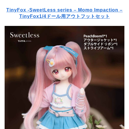
TinyFox -SweetLess series – Momo Impaction –
TinyFox1/4ドール用アウトフットセット