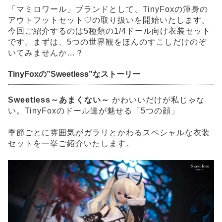
「マミロワール」ブランドとして、TinyFoxの渾身の
アウトフットセット♡の取り扱いを開始いたします。
今回ご紹介するのは5種類の1/4ドール向け衣装セット
です。まずは、5つの世界観をほんのすこしだけのぞ
いてみませんか…？
TinyFoxの”
S
weetless”なストーリー
Sweetless～あまくない～
かわいいだけが私じゃな
い。TinyFoxのドール達が魅せる「5つの顔」
季節ごとに雰囲気がガラリとかわるスペシャルな衣装
セットを一挙ご紹介いたします。