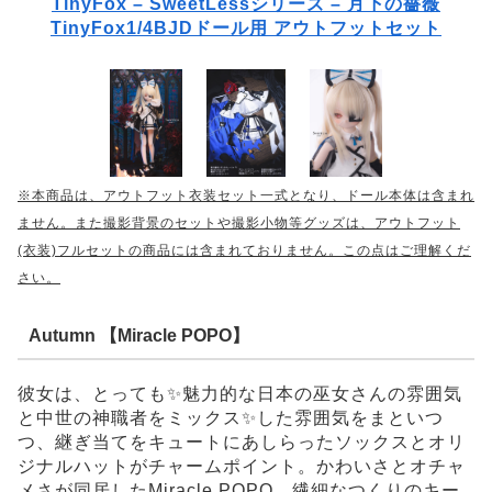
TinyFox – SweetLessシリーズ – 月下の薔薇
TinyFox1/4BJDドール用 アウトフットセット
※本商品は、アウトフット衣装セット一式となり、ドール本体は含まれ
ません。また撮影背景のセットや撮影小物等グッズは、アウトフット
(衣装)フルセットの商品には含まれておりません。この点はご理解くだ
さい。
Autumn 【Miracle POPO】
彼女は、とっても✨魅力的な日本の巫女さんの雰囲気
と中世の神職者をミックス✨した雰囲気をまといつ
つ、継ぎ当てをキュートにあしらったソックスとオリ
ジナルハットがチャームポイント。かわいさとオチャ
メさが同居したMiracle POPO。繊細なつくりのキー